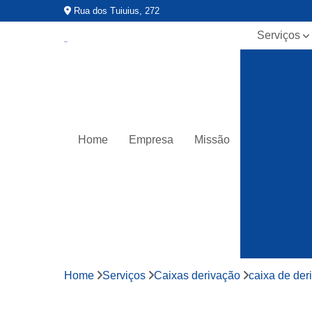
Rua dos Tuiuius, 272
Serviços
Abraçadeira
Bandejas
para cabos
Caixas
derivação
Home
Empresa
Missão
Comprar
eletrocalha
Comprar
perfilados
Distribuidor
de perfilado
Distribuidor
Home
Serviços
Caixas derivação
caixa de der
de perfilado
lisos