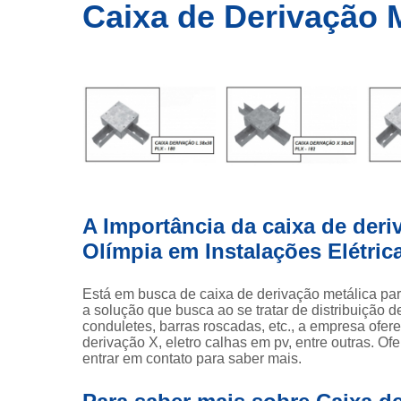
Eletrocalha
Caixa de Derivação M
Eletrodutos
Eletrodutos
de pvc
Fornecedore
de
eletrocalha
Fornecedore
de
eletrodutos
A Importância da caixa de deri
de pvc
Olímpia em Instalações Elétric
Ganchos
Leito para
Está em busca de caixa de derivação metálica par
cabos
a solução que busca ao se tratar de distribuição de 
conduletes, barras roscadas, etc., a empresa ofe
Leitos tipo
derivação X, eletro calhas em pv, entre outras. 
escada
entrar em contato para saber mais.
Perfilados