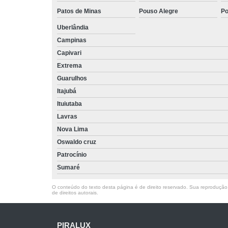
Patos de Minas
Pouso Alegre
Po
Uberlândia
Campinas
Capivari
Extrema
Guarulhos
Itajubá
Ituiutaba
Lavras
Nova Lima
Oswaldo cruz
Patrocínio
Sumaré
O conteúdo do texto desta página é de direito reservado. Sua reprodução, 
de direitos autorais
.
PIRALUX