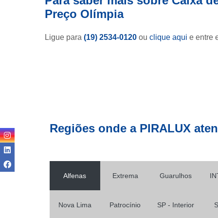
Para saber mais sobre Caixa de
Perfilados
Preço Olímpia
lisos
Saídas
Ligue para
(19) 2534-0120
ou
clique aqui
e entre 
Sapatas
Regiões onde a PIRALUX aten
Alfenas
Extrema
Guarulhos
IN
Nova Lima
Patrocínio
SP - Interior