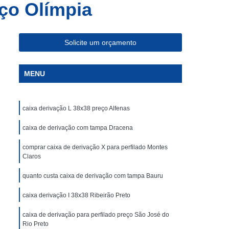
eço Olímpia
ação L 38x38
Caixa Derivação Perfilado
ão X 38x38
Comprar Eletro Calha Alumínio
mprar Eletrocalha Lisa com Virola
Solicite um orçamento
omprar Eletrocalha Perfurada com Virola
MENU
 Base e Lisa na Lateral com Virola
na Base e Lisa na Lateral Tipo U
caixa derivação L 38x38 preço Alfenas
 Lateral e Lisa na Base com Virola
na Lateral e Lisa na Base Tipo U
caixa de derivação com tampa Dracena
U
Comprar Emenda para Eletrocalha
comprar caixa de derivação X para perfilado Montes
Claros
Comprar Perfilado Perfurado 19x38mm
quanto custa caixa de derivação com tampa Bauru
omprar Perfilado Perfurado 38x38 Reforçado
caixa derivação I 38x38 Ribeirão Preto
Comprar Perfilado Perfurado 76x76
rado de Chapa Galvanizada
caixa de derivação para perfilado preço São José do
Rio Preto