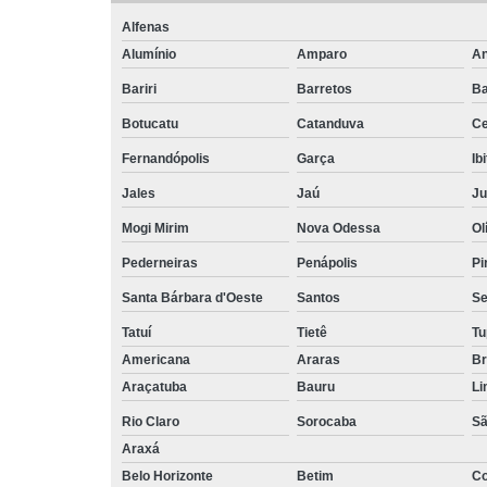
Alfenas
Alumínio
Amparo
An
Bariri
Barretos
Ba
Botucatu
Catanduva
Ce
Fernandópolis
Garça
Ib
Jales
Jaú
Ju
Mogi Mirim
Nova Odessa
Ol
Pederneiras
Penápolis
Pi
Santa Bárbara d'Oeste
Santos
Se
Tatuí
Tietê
Tu
Americana
Araras
Br
Araçatuba
Bauru
Li
Rio Claro
Sorocaba
Sã
Araxá
Belo Horizonte
Betim
C