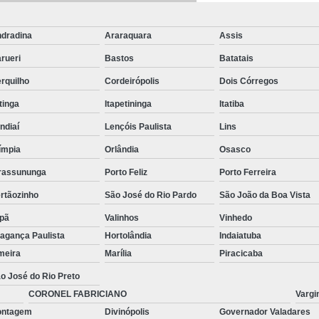
Distribuidor de Perfilado Liso 38 X 38
Distribuidor de Perfilado Liso com Tampa
dradina
Araraquara
Assis
Distribuidor de Perfilado Liso Galvanizad
rueri
Bastos
Batatais
Distribuidor de Perfil
rquilho
Cordeirópolis
Dois Córregos
Distribuidor de Perfilado Perfurado Liso 3
itinga
Itapetininga
Itatiba
Eletro Calha Alumínio
Eletro Cal
ndiaí
Lençóis Paulista
Lins
Eletrocalha Lisa Tipo U
E
ímpia
Orlândia
Osasco
Eletrocalha Perfurada na Bas
rassununga
Porto Feliz
Porto Ferreira
Eletrocalha Perfurada na B
rtãozinho
São José do Rio Pardo
São João da Boa Vista
pã
Valinhos
Eletrocalha Perfurada na Lat
Vinhedo
agança Paulista
Hortolândia
Indaiatuba
Eletrocalha Perfurada na Lateral e Lisa na
meira
Marília
Piracicaba
Emenda para Eletrocalha
o José do Rio Preto
Eletroduto Galvanizado 1 Polegada
CORONEL FABRICIANO
Vargi
ontagem
Divinópolis
Governador Valadares
Eletroduto Galvanizado 3 4
E