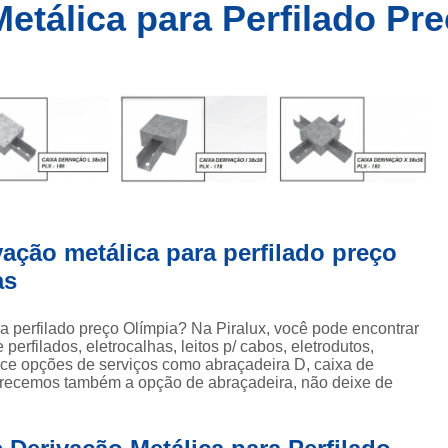
s
etálica para Perfilado Pr
Caixa Derivação I 38x38
Caixa Deriv
Caixa Derivação T 38x38
Caixa Derivaç
Comprar Eletro Calha Lisa
Co
Comprar Eletrocalha Lisa Tipo U
C
s
Comprar Eletrocalha Perfurada na
s
Comprar Eletrocalha Perfurada 
s
Comprar Eletrocalha Perfurada na
vação metálica para perfilado preço
Comprar Eletrocalha Perfurada 
as
Comprar Eletrocalha Perfurada Tipo 
Comprar Perfilado Metálico Perfurado
a perfilado preço Olímpia? Na Piralux, você pode encontrar
perfilados, eletrocalhas, leitos p/ cabos, eletrodutos,
Comprar Perfilado Perfurado 38 X 38
C
rece opções de serviços como abraçadeira D, caixa de
Oferecemos também a opção de abraçadeira, não deixe de
Comprar Perfilado Perfurado 76x38
Comprar Perfilado Perfu