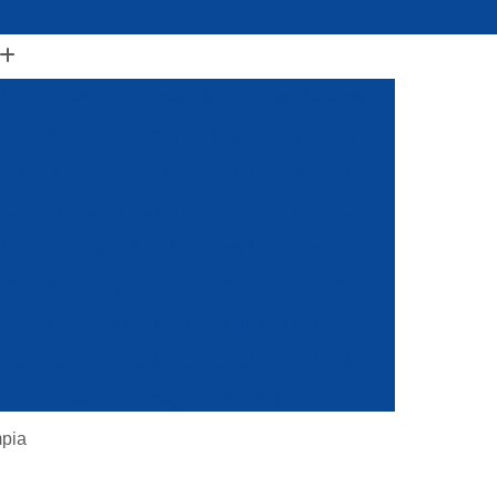
a D com Cunha
Abraçadeira D com Parafuso
erfilado
Abraçadeira U Perfil com Parafuso
ião Horizontal
Abraçadeira União Vertical
hão
Abraçadeiras U Perfil
Bandeja Cabos
de Cabo
Bandeja de Cabos Elétricos
deja de Escala de Cabo de Aço Galvanizado
 Aço de Cabos Elétricos
Bandeja para Cabo
para Cabos
Bandeja para Cabos Elétricos
do
Caixa de Derivação com Tampa
lado
Caixa de Derivação para Perfilado
mpia
ção X
Caixa de Derivação X para Perfilado