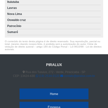
Ituiutaba
Lavras
Nova Lima
Oswaldo cruz
Patrocínio
Sumaré
O conteúdo do texto desta página é de direito reservado. Sua reprodução, parcial ou
total, mesmo citando nossos links, é proibida sem a autorização do autor. Crime de
violação de direito autoral – artigo 184 do Código Penal –
Lei 9610/98 - Lei de direitos
autorais
.
PIRALUX
Rua dos Tuiuius, 272 - Verde, Piracicaba - SP
CEP: 13424-430
(19) 2534-0120
contato@piralux.com.br
Home
Empresa