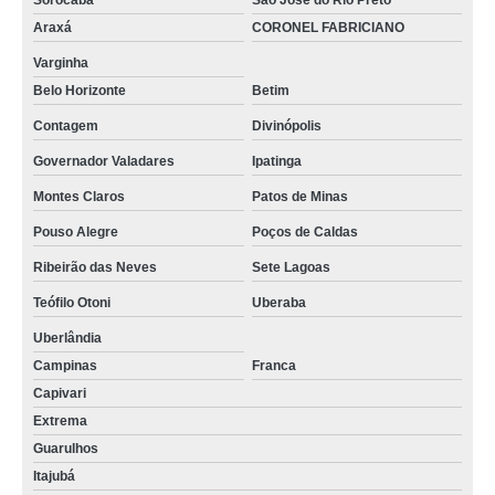
Sorocaba
São José do Rio Preto
Araxá
CORONEL FABRICIANO
Varginha
Belo Horizonte
Betim
Contagem
Divinópolis
Governador Valadares
Ipatinga
Montes Claros
Patos de Minas
Pouso Alegre
Poços de Caldas
Ribeirão das Neves
Sete Lagoas
Teófilo Otoni
Uberaba
Uberlândia
Campinas
Franca
Capivari
Extrema
Guarulhos
Itajubá