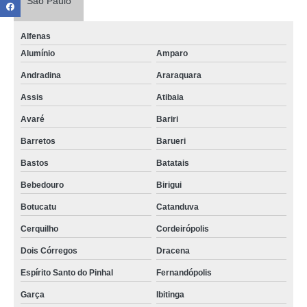
São Paulo
Alfenas
Alumínio
Amparo
Andradina
Araraquara
Assis
Atibaia
Avaré
Bariri
Barretos
Barueri
Bastos
Batatais
Bebedouro
Birigui
Botucatu
Catanduva
Cerquilho
Cordeirópolis
Dois Córregos
Dracena
Espírito Santo do Pinhal
Fernandópolis
Garça
Ibitinga