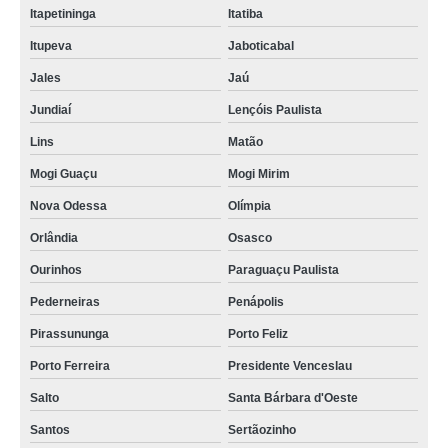
Itapetininga
Itatiba
Itupeva
Jaboticabal
Jales
Jaú
Jundiaí
Lençóis Paulista
Lins
Matão
Mogi Guaçu
Mogi Mirim
Nova Odessa
Olímpia
Orlândia
Osasco
Ourinhos
Paraguaçu Paulista
Pederneiras
Penápolis
Pirassununga
Porto Feliz
Porto Ferreira
Presidente Venceslau
Salto
Santa Bárbara d'Oeste
Santos
Sertãozinho