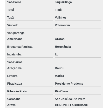
São Paulo
Taquaritinga
Tatuí
Tietê
Tupã
Valinhos
Vinhedo
Votorantim
Votuporanga
Americana
Araras
Bragança Paulista
Hortolândia
Indaiatuba
Itu
São Carlos
Araçatuba
Bauru
Limeira
Marília
Piracicaba
Presidente Prudente
Ribeirão Preto
Rio Claro
Sorocaba
São José do Rio Preto
Araxá
CORONEL FABRICIANO