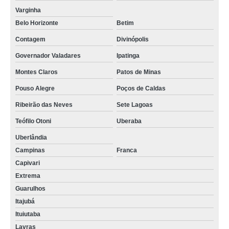
Varginha
Belo Horizonte
Betim
Contagem
Divinópolis
Governador Valadares
Ipatinga
Montes Claros
Patos de Minas
Pouso Alegre
Poços de Caldas
Ribeirão das Neves
Sete Lagoas
Teófilo Otoni
Uberaba
Uberlândia
Campinas
Franca
Capivari
Extrema
Guarulhos
Itajubá
Ituiutaba
Lavras