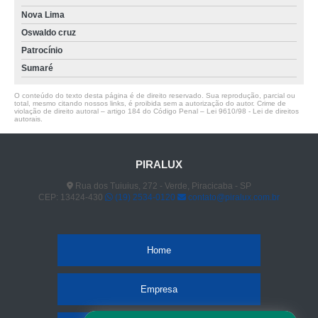
Nova Lima
Oswaldo cruz
Patrocínio
Sumaré
O conteúdo do texto desta página é de direito reservado. Sua reprodução, parcial ou
total, mesmo citando nossos links, é proibida sem a autorização do autor. Crime de
violação de direito autoral – artigo 184 do Código Penal –
Lei 9610/98 - Lei de direitos
autorais
.
PIRALUX
Rua dos Tuiuius, 272 - Verde, Piracicaba - SP
CEP: 13424-430
(19) 2534-0120
contato@piralux.com.br
Home
Empresa