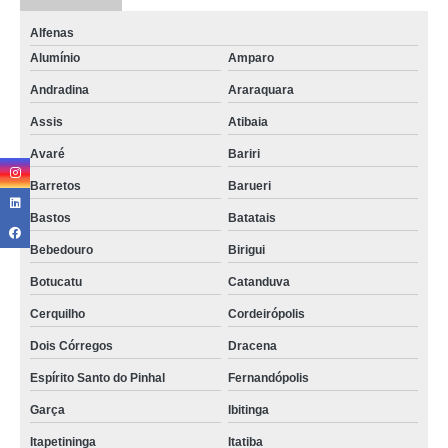
Alfenas
Alumínio
Amparo
Andradina
Araraquara
Assis
Atibaia
Avaré
Bariri
Barretos
Barueri
Bastos
Batatais
Bebedouro
Birigui
Botucatu
Catanduva
Cerquilho
Cordeirópolis
Dois Córregos
Dracena
Espírito Santo do Pinhal
Fernandópolis
Garça
Ibitinga
Itapetininga
Itatiba