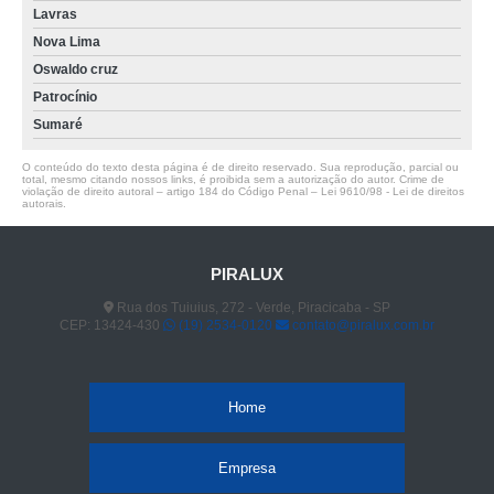
Lavras
Nova Lima
Oswaldo cruz
Patrocínio
Sumaré
O conteúdo do texto desta página é de direito reservado. Sua reprodução, parcial ou
total, mesmo citando nossos links, é proibida sem a autorização do autor. Crime de
violação de direito autoral – artigo 184 do Código Penal –
Lei 9610/98 - Lei de direitos
autorais
.
PIRALUX
Rua dos Tuiuius, 272 - Verde, Piracicaba - SP
CEP: 13424-430
(19) 2534-0120
contato@piralux.com.br
Home
Empresa