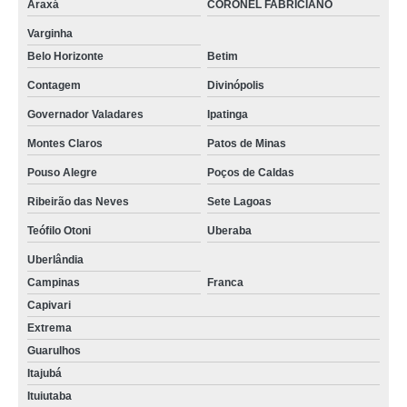
Araxá
CORONEL FABRICIANO
Varginha
Belo Horizonte
Betim
Contagem
Divinópolis
Governador Valadares
Ipatinga
Montes Claros
Patos de Minas
Pouso Alegre
Poços de Caldas
Ribeirão das Neves
Sete Lagoas
Teófilo Otoni
Uberaba
Uberlândia
Campinas
Franca
Capivari
Extrema
Guarulhos
Itajubá
Ituiutaba