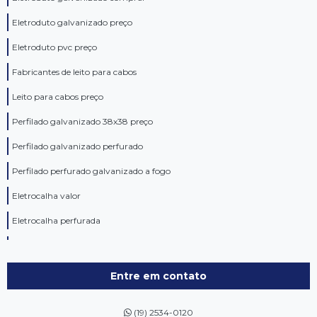
Eletroduto galvanizado preço
Eletroduto pvc preço
Fabricantes de leito para cabos
Leito para cabos preço
Perfilado galvanizado 38x38 preço
Perfilado galvanizado perfurado
Perfilado perfurado galvanizado a fogo
Eletrocalha valor
Eletrocalha perfurada
Condulete alumínio
Eletrocalhas e perfilados
Entre em contato
Eletro calhas galvanizadas preço
(19) 2534-0120