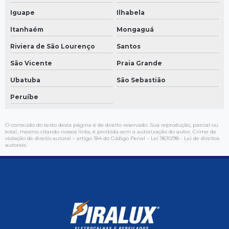
Iguape
Ilhabela
Itanhaém
Mongaguá
Riviera de São Lourenço
Santos
São Vicente
Praia Grande
Ubatuba
São Sebastião
Peruíbe
O conteúdo do texto desta página é de direito reservado. Sua reprodução, parcial ou
total, mesmo citando nossos links, é proibida sem a autorização do autor. Crime de
violação de direito autoral – artigo 184 do Código Penal –
Lei 9610/98 - Lei de direitos
autorais
.