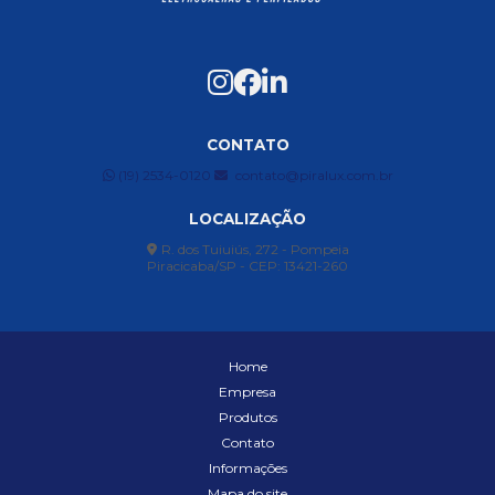
CONTATO
(19) 2534-0120
contato@piralux.com.br
LOCALIZAÇÃO
R. dos Tuiuiús, 272 - Pompeia
Piracicaba/SP - CEP: 13421-260
Home
Empresa
Produtos
Contato
Informações
Mapa do site