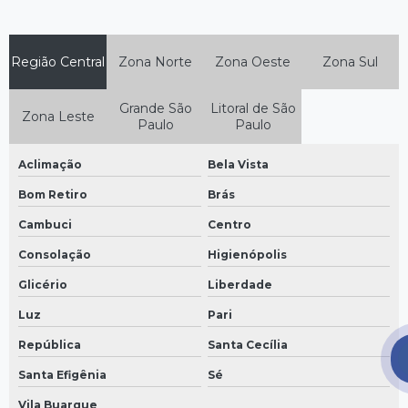
Eletroduto galvanizado a fogo preço
Eletroduto pvc valor
Região Central
Zona Norte
Zona Oeste
Zona Sul
Eletroduto zincado preço
Grande São
Litoral de São
Zona Leste
Perfilado perfurado preço
Paulo
Paulo
Perfilados sp
Aclimação
Bela Vista
Tampa de eletrocalha
Bom Retiro
Brás
Venda de perfilados
Cambuci
Centro
Consolação
Higienópolis
Glicério
Liberdade
Luz
Pari
República
Santa Cecília
Santa Efigênia
Sé
Vila Buarque