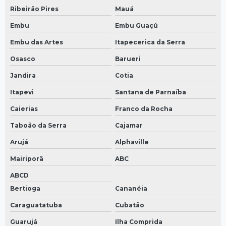
Ribeirão Pires
Mauá
Embu
Embu Guaçú
Embu das Artes
Itapecerica da Serra
Osasco
Barueri
Jandira
Cotia
Itapevi
Santana de Parnaíba
Caierias
Franco da Rocha
Taboão da Serra
Cajamar
Arujá
Alphaville
Mairiporã
ABC
ABCD
Bertioga
Cananéia
Caraguatatuba
Cubatão
Guarujá
Ilha Comprida