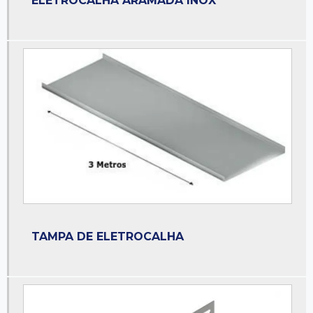
ELETROCALHA ARAMADA INOX
Eletroduto zincado
Empresa de perfilados
Fornecedor de abraçadeiras
Fornecedor de condulete
Fornecedor de eletroduto
Fornecedor de eletroduto pvc
Fornecedor de perfilados
Fornecedor de perfis de aço
Leito para cabos
Leito para cabos elétricos
TAMPA DE ELETROCALHA
Leito para cabos elétricos preço
Leito para cabos tipo escada
Leito para cabos tipo pesado