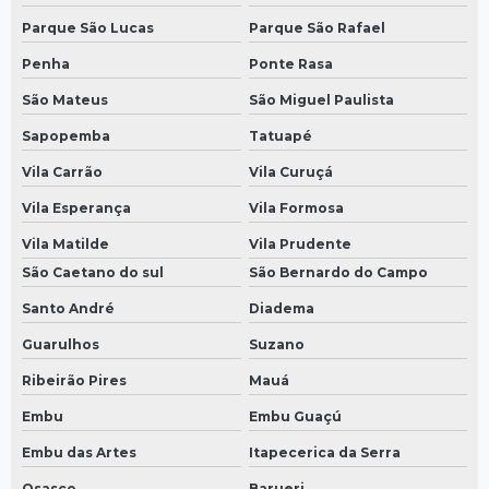
Parque São Lucas
Parque São Rafael
Penha
Ponte Rasa
São Mateus
São Miguel Paulista
Sapopemba
Tatuapé
Vila Carrão
Vila Curuçá
Vila Esperança
Vila Formosa
Vila Matilde
Vila Prudente
São Caetano do sul
São Bernardo do Campo
Santo André
Diadema
Guarulhos
Suzano
Ribeirão Pires
Mauá
Embu
Embu Guaçú
Embu das Artes
Itapecerica da Serra
Osasco
Barueri