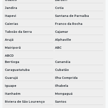
Jandira
Cotia
Itapevi
Santana de Parnaíba
Caierias
Franco da Rocha
Taboão da Serra
Cajamar
Arujá
Alphaville
Mairiporã
ABC
ABCD
Bertioga
Cananéia
Caraguatatuba
Cubatão
Guarujá
Ilha Comprida
Iguape
Ilhabela
Itanhaém
Mongaguá
Riviera de São Lourenço
Santos