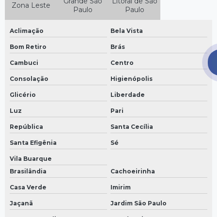
Grande São
Litoral de São
Eletroduto zincado preço
Zona Leste
Paulo
Paulo
Perfilado perfurado preço
Aclimação
Bela Vista
Perfilados sp
Bom Retiro
Brás
Tampa de eletrocalha
Cambuci
Centro
Venda de perfilados
Consolação
Higienópolis
Glicério
Liberdade
Luz
Pari
República
Santa Cecília
Santa Efigênia
Sé
Vila Buarque
Brasilândia
Cachoeirinha
Casa Verde
Imirim
Jaçanã
Jardim São Paulo