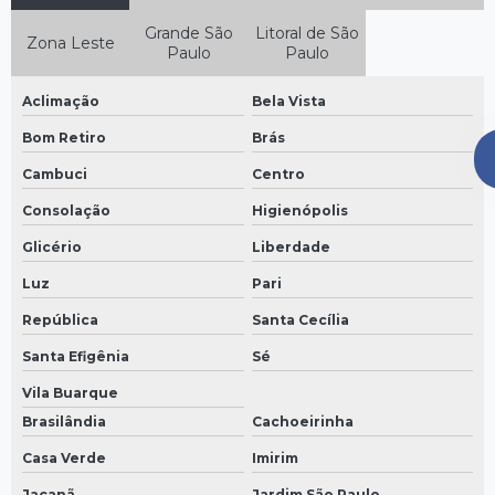
Venda de perfilados
Grande São
Litoral de São
Zona Leste
Paulo
Paulo
Aclimação
Bela Vista
Bom Retiro
Brás
Cambuci
Centro
Consolação
Higienópolis
Glicério
Liberdade
Luz
Pari
República
Santa Cecília
Santa Efigênia
Sé
Vila Buarque
Brasilândia
Cachoeirinha
Casa Verde
Imirim
Jaçanã
Jardim São Paulo