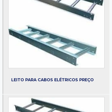
Eletroduto a fogo
Eletroduto a prova de explosão
Eletroduto de aço galvanizado
Eletroduto galvanizado
Eletroduto galvanizado a fogo
Eletroduto preço
Eletroduto pvc
Eletroduto zincado
Empresa de perfilados
LEITO PARA CABOS ELÉTRICOS PREÇO
Fornecedor de abraçadeiras
Fornecedor de condulete
Fornecedor de eletroduto
Fornecedor de eletroduto pvc