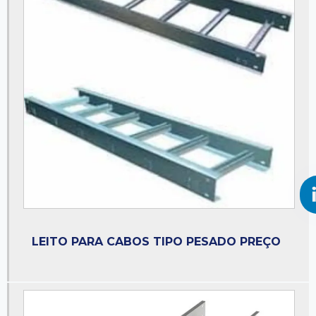
Fornecedor de perfilados
Fornecedor de perfis de aço
Leito para cabos
Leito para cabos elétricos
Leito para cabos elétricos preço
Leito para cabos tipo escada
Leito para cabos tipo pesado
Leito para cabos tipo pesado preço
Loja de perfilados
Loja de venda de perfilados
LEITO PARA CABOS TIPO PESADO PREÇO
Perfilado galvanizado
Perfilado liso
Perfilado perfurado