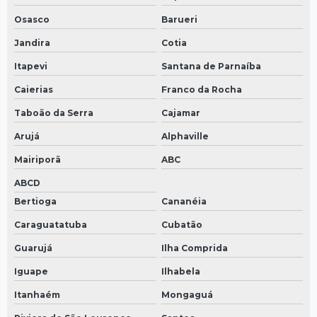
Osasco
Barueri
Jandira
Cotia
Itapevi
Santana de Parnaíba
Caierias
Franco da Rocha
Taboão da Serra
Cajamar
Arujá
Alphaville
Mairiporã
ABC
ABCD
Bertioga
Cananéia
Caraguatatuba
Cubatão
Guarujá
Ilha Comprida
Iguape
Ilhabela
Itanhaém
Mongaguá