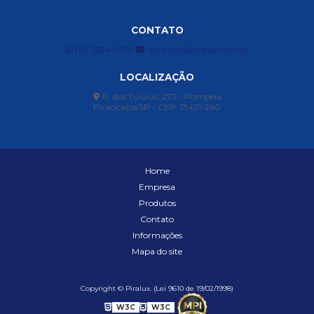
CONTATO
(19) 2534-0120
contato@piralux.com.br
LOCALIZAÇÃO
R. dos Tuiuiús, 272 - Pompeia
Piracicaba/SP - CEP: 13421-260
Home
Empresa
Produtos
Contato
Informações
Mapa do site
Copyright © Piralux. (Lei 9610 de 19/02/1998)
W3C
W3C