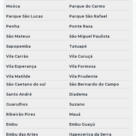
Moóca
Parque do Carmo
Parque São Lucas
Parque São Rafael
Penha
Ponte Rasa
São Mateus
São Miguel Paulista
Sapopemba
Tatuapé
Vila Carrão
Vila Curuçá
Vila Esperança
Vila Formosa
Vila Matilde
Vila Prudente
São Caetano do sul
São Bernardo do Campo
Santo André
Diadema
Guarulhos
Suzano
Ribeirão Pires
Mauá
Embu
Embu Guaçú
Embu das Artes
Itapecerica da Serra