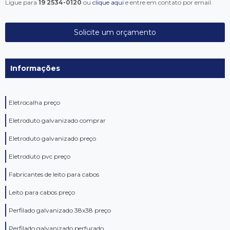
Ligue para
19 2534-0120
ou
clique aqui
e entre em contato por email.
Solicite um orçamento
Informações
Eletrocalha preço
Eletroduto galvanizado comprar
Eletroduto galvanizado preço
Eletroduto pvc preço
Fabricantes de leito para cabos
Leito para cabos preço
Perfilado galvanizado 38x38 preço
Perfilado galvanizado perfurado