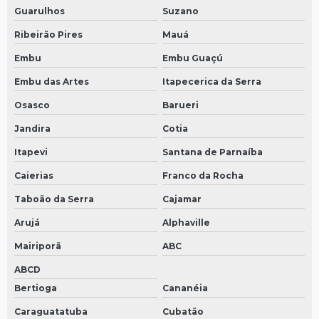
Guarulhos
Suzano
Ribeirão Pires
Mauá
Embu
Embu Guaçú
Embu das Artes
Itapecerica da Serra
Osasco
Barueri
Jandira
Cotia
Itapevi
Santana de Parnaíba
Caierias
Franco da Rocha
Taboão da Serra
Cajamar
Arujá
Alphaville
Mairiporã
ABC
ABCD
Bertioga
Cananéia
Caraguatatuba
Cubatão