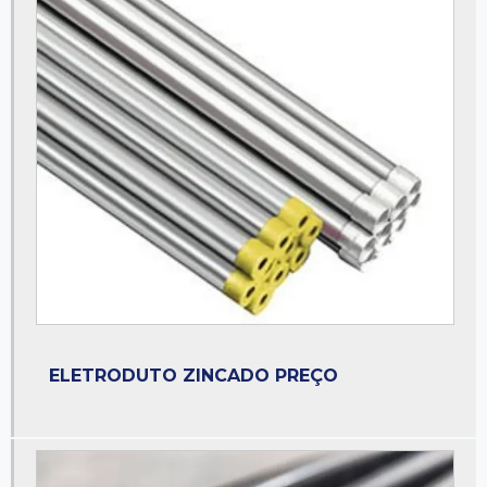
Eletroduto a fogo
Eletroduto a prova de explosão
Eletroduto de aço galvanizado
Eletroduto galvanizado
Eletroduto galvanizado a fogo
Eletroduto preço
Eletroduto pvc
Eletroduto zincado
Empresa de perfilados
ELETRODUTO ZINCADO PREÇO
Fornecedor de abraçadeiras
Fornecedor de condulete
Fornecedor de eletroduto