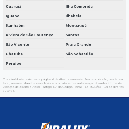
Guarujá
Ilha Comprida
Iguape
Ilhabela
Itanhaém
Mongaguá
Riviera de São Lourenço
Santos
São Vicente
Praia Grande
Ubatuba
São Sebastião
Peruíbe
O conteúdo do texto desta página é de direito reservado. Sua reprodução, parcial ou
total, mesmo citando nossos links, é proibida sem a autorização do autor. Crime de
violação de direito autoral – artigo 184 do Código Penal –
Lei 9610/98 - Lei de direitos
autorais
.