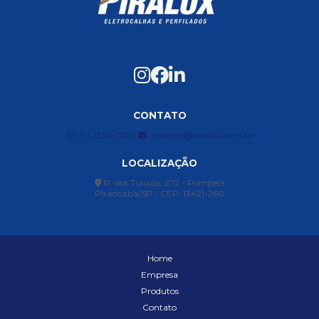
CONTATO
(19) 2534-0120
contato@piralux.com.br
LOCALIZAÇÃO
R. dos Tuiuiús, 272 - Pompeia
Piracicaba/SP - CEP: 13421-260
Home
Empresa
Produtos
Contato