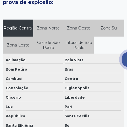
prova de explosão:
Tampa de eletrocalha
Venda de perfilados
Região Central
Zona Norte
Zona Oeste
Zona Sul
Grande São
Litoral de São
Zona Leste
Paulo
Paulo
Aclimação
Bela Vista
Bom Retiro
Brás
Cambuci
Centro
Consolação
Higienópolis
Glicério
Liberdade
Luz
Pari
República
Santa Cecília
Santa Efigênia
Sé