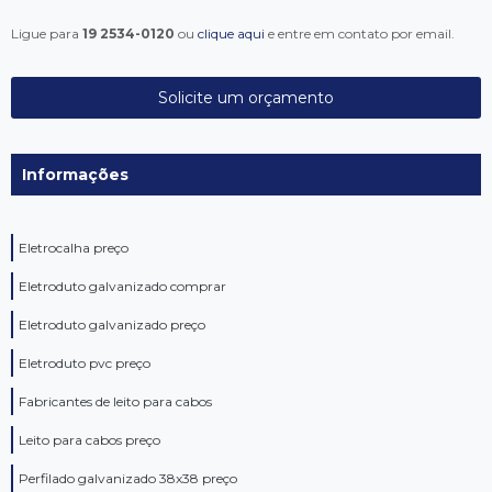
Ligue para
19 2534-0120
ou
clique aqui
e entre em contato por email.
Solicite um orçamento
Informações
Eletrocalha preço
Eletroduto galvanizado comprar
Eletroduto galvanizado preço
Eletroduto pvc preço
Fabricantes de leito para cabos
Leito para cabos preço
Perfilado galvanizado 38x38 preço