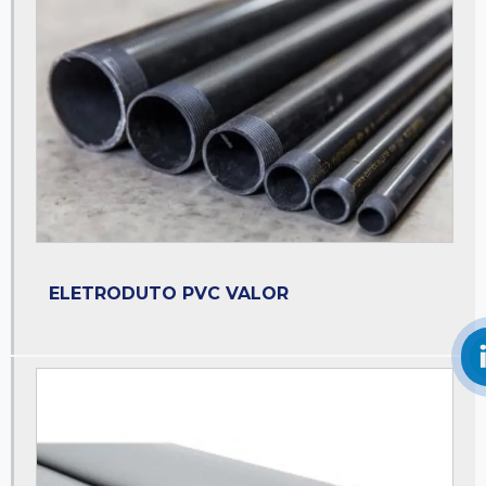
Fornecedor de eletroduto pvc
Fornecedor de perfilados
Fornecedor de perfis de aço
Leito para cabos
Leito para cabos elétricos
Leito para cabos elétricos preço
Leito para cabos tipo escada
Leito para cabos tipo pesado
ELETRODUTO PVC VALOR
Leito para cabos tipo pesado preço
Loja de perfilados
Loja de venda de perfilados
Perfilado galvanizado
Perfilado liso