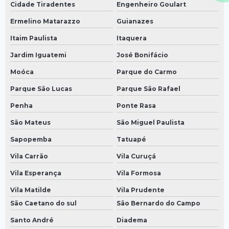
Cidade Tiradentes
Engenheiro Goulart
Ermelino Matarazzo
Guianazes
Itaim Paulista
Itaquera
Jardim Iguatemi
José Bonifácio
Moóca
Parque do Carmo
Parque São Lucas
Parque São Rafael
Penha
Ponte Rasa
São Mateus
São Miguel Paulista
Sapopemba
Tatuapé
Vila Carrão
Vila Curuçá
Vila Esperança
Vila Formosa
Vila Matilde
Vila Prudente
São Caetano do sul
São Bernardo do Campo
Santo André
Diadema